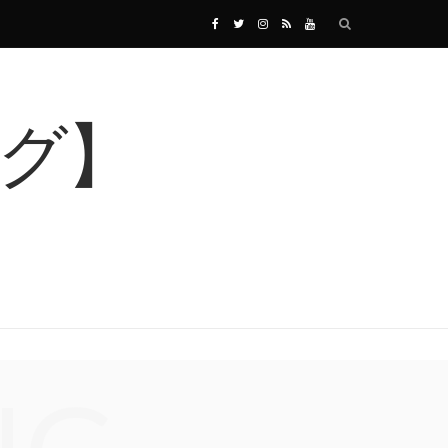
F
T
I
R
Y
a
w
n
S
o
c
i
s
S
u
e
t
t
T
b
t
a
u
o
e
g
b
o
r
r
e
k
a
m