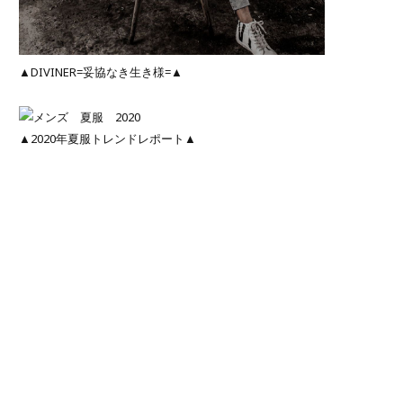
▲DIVINER=妥協なき生き様=▲
▲2020年夏服トレンドレポート▲