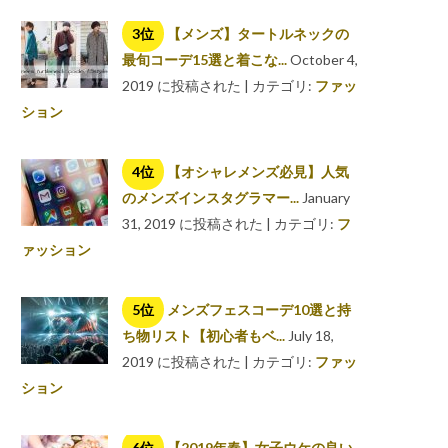
【メンズ】タートルネックの
最旬コーデ15選と着こな...
October 4,
2019 に投稿された
|
カテゴリ:
ファッ
ション
【オシャレメンズ必見】人気
のメンズインスタグラマー...
January
31, 2019 に投稿された
|
カテゴリ:
フ
ァッション
メンズフェスコーデ10選と持
ち物リスト【初心者もベ...
July 18,
2019 に投稿された
|
カテゴリ:
ファッ
ション
【2019年春】女子ウケの良い