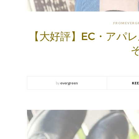
FROMEVERG
【大好評】EC・アパ
by
evergreen
KE