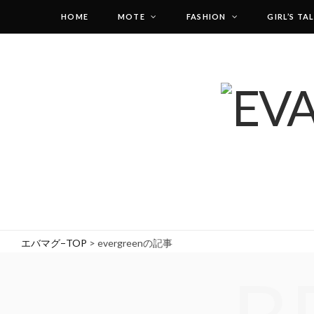
HOME
MOTE
FASHION
GIRL’S TA
エバマグ−TOP
>
evergreenの記事