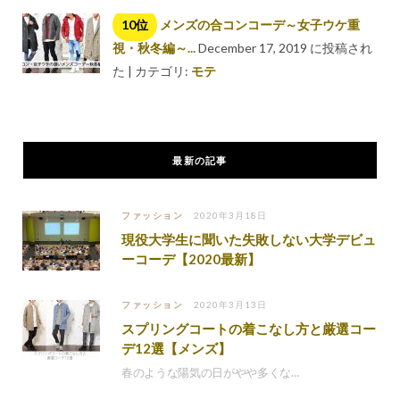
メンズの合コンコーデ～女子ウケ重
視・秋冬編～...
December 17, 2019 に投稿され
た
|
カテゴリ:
モテ
最新の記事
ファッション
2020年3月18日
現役大学生に聞いた失敗しない大学デビュ
ーコーデ【2020最新】
ファッション
2020年3月13日
スプリングコートの着こなし方と厳選コー
デ12選【メンズ】
春のような陽気の日がやや多くな…