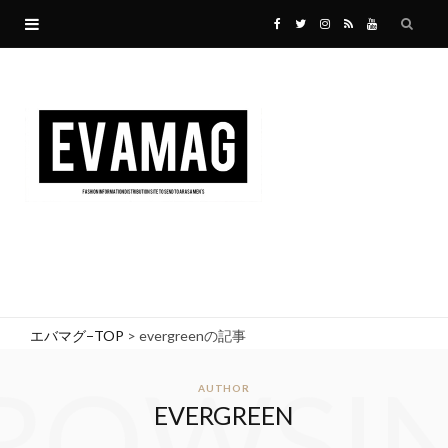
F
T
I
R
Y
a
w
n
S
o
c
i
s
S
u
e
t
t
T
b
t
a
u
o
e
g
b
o
r
r
e
エバマグ−TOP
>
evergreenの記事
k
a
ROWSI
AUTHOR
EVERGREEN
m