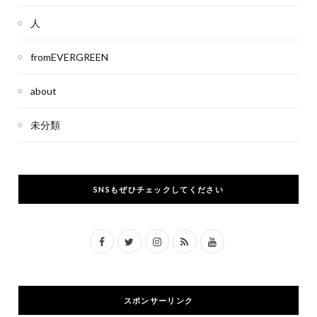
人
fromEVERGREEN
about
未分類
SNSもぜひチェックしてください
F
T
I
R
Y
a
w
n
S
o
c
i
s
S
u
スポンサーリンク
e
t
t
T