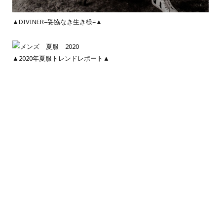
▲DIVINER=妥協なき生き様=▲
▲2020年夏服トレンドレポート▲