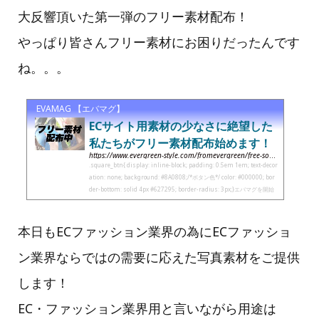
大反響頂いた第一弾のフリー素材配布！
やっぱり皆さんフリー素材にお困りだったんです
ね。。。
EVAMAG 【エバマグ】
ECサイト用素材の少なさに絶望した
私たちがフリー素材配布始めます！
https://www.evergreen-style.com/fromevergreen/free-sozai-001
.square_btn{ display: inline-block; padding: 0.5em 1em; text-decor
ation: none; background: #8A0808;/*ボタン色*/ color: #000000; bor
der-bottom: solid 4px #627295; border-radius: 3px;}エバマグを開始
して、実際に運用して早数カ月。...
本日もECファッション業界の為にECファッショ
ン業界ならではの需要に応えた写真素材をご提供
します！
EC・ファッション業界用と言いながら用途は