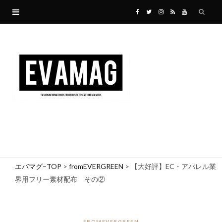
F
T
I
R
Y
a
w
n
S
o
c
i
s
S
u
e
t
t
T
b
t
a
u
o
e
g
b
o
r
r
e
エバマグ−TOP
>
fromEVERGREEN
>
【大好評】EC・アパレル業
界用フリー素材配布 その②
k
a
m
FROMEVERGREEN