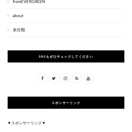
fromEVERGREEN
about
未分類
SNSもぜひチェックしてください
F
T
I
R
Y
a
w
n
S
o
c
i
s
S
u
スポンサーリンク
e
t
t
T
b
t
a
u
▼スポンサーリンク▼
o
e
g
b