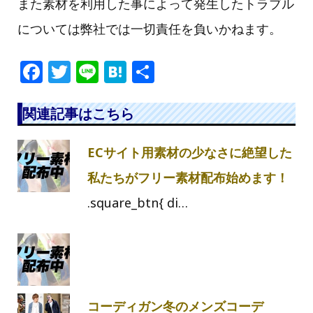
また素材を利用した事によって発生したトラブル
については弊社では一切責任を負いかねます。
F
T
Li
H
共
a
w
n
at
有
c
itt
e
e
関連記事はこちら
e
e
n
ECサイト用素材の少なさに絶望した
b
r
a
o
私たちがフリー素材配布始めます！
o
.square_btn{ di…
k
コーディガン冬のメンズコーデ