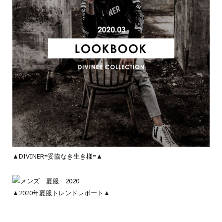
▲DIVINER=妥協なき生き様=▲
▲2020年夏服トレンドレポート▲