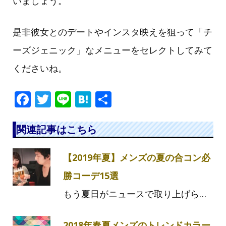
いましょう。
是非彼女とのデートやインスタ映えを狙って「チ
ーズジェニック」なメニューをセレクトしてみて
くださいね。
F
T
Li
H
共
a
w
n
at
有
c
itt
e
e
関連記事はこちら
e
e
n
【2019年夏】メンズの夏の合コン必
b
r
a
o
勝コーデ15選
o
もう夏日がニュースで取り上げら…
k
2018年春夏メンズのトレンドカラー