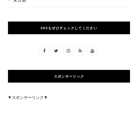
SNSもぜひチェックしてください
F
T
I
R
Y
a
w
n
S
o
c
i
s
S
u
スポンサーリンク
e
t
t
T
b
t
a
u
▼スポンサーリンク▼
o
e
g
b
o
r
r
e
k
a
m