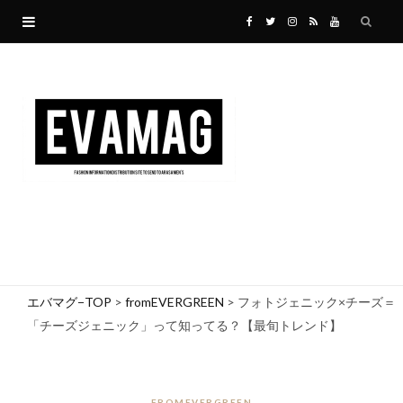
F
T
I
R
Y
a
w
n
S
o
c
i
s
S
u
e
t
t
T
b
t
a
u
o
e
g
b
o
r
r
e
エバマグ−TOP
>
fromEVERGREEN
>
フォトジェニック×チーズ＝
「チーズジェニック」って知ってる？【最旬トレンド】
k
a
m
FROMEVERGREEN