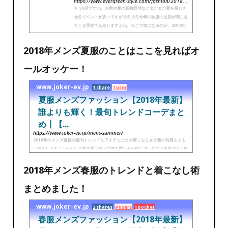
https://www.evergreen-style.com/fashion/2018aw-trendcolor
もう8月ですね。お盆や夏の高校野球などまだまだ夏を感じさ
せるイベントが多いですがそろそろ今年の秋服の足音が聞こえ
てくる季節でもありますよね。そこで気になるのが、2018年
秋冬のトレンドカラー。トレンドカラーは、例えば同じ無地の
ロンTでも今年のトレンドカ...
2018年メンズ夏服のことはここを見ればオ
ールオッケー！
www.joker-ev.jp
1 share
1 user
夏服メンズファッション【2018年最新】
誰よりも輝く！最旬トレンドコーデまと
め┃【...
https://www.joker-ev.jp/mens-summer/
2018年のメンズ夏服の最旬トレンドとアイテムごとの着こなしを大量の写真ととも
に紹介します！これからの夏本番に向けて何を買おうか悩んでいる方は必見です！出
会いの季節でもある夏を誰よりも楽しみたい！という20代から30代、40代の大人の
方までオススメ。実際に...
2018年メンズ春服のトレンドと着こなし術
まとめました！
www.joker-ev.jp
2 shares
9 users
1 pocket
春服メンズファッション【2018年最新】