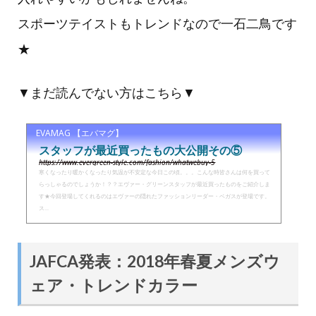
スポーツテイストもトレンドなので一石二鳥です
★
▼まだ読んでない方はこちら▼
EVAMAG 【エバマグ】
スタッフが最近買ったもの大公開その⑤
https://www.evergreen-style.com/fashion/whatwebuy-5
寒くなったり暖かくなったり気温が不安定な今日この頃。。。こんな時皆さんは何を買って
らっしゃるのでしょうか！？？エヴァー・グリーンスタッフが最近買ったものをご紹介しま
す★今回登場してくれるのはエヴァーの隠れたファッションリーダー・ベガスが登場です。
ス...
JAFCA発表：2018年春夏メンズウ
ェア・トレンドカラー