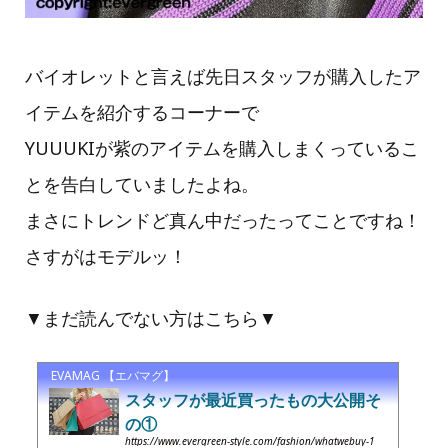
バイオレットと言えば先日スタッフが購入したア
イテムを紹介するコーナーで
YUUUKIが紫のアイテムを購入しまくっているこ
とを告白していましたよね。
まさにトレンドど真ん中だったってことですね！
さすがはモデルッ！
▼まだ読んでない方はこちら▼
EVAMAG 【エバマグ】
スタッフが最近買ったもの大公開そ
の①
https://www.evergreen-style.com/fashion/whatwebuy-1