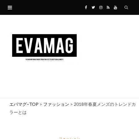
F
T
I
R
Y
a
w
n
S
o
c
i
s
S
u
e
t
t
T
b
t
a
u
o
e
g
b
o
r
r
e
エバマグ−TOP
>
ファッション
>
2018年春夏メンズのトレンドカ
ラーとは
k
a
m
ファッション