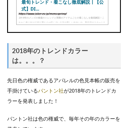
最旬トレンド・着こなし徹底解説┃【公
式】DI...
https://www.joker-ev.jp/mens-spring/
2018年のメンズの春服のトレンドと実際のアイテムごとの着こなしを徹底解説！こ
れから春に向けて何を買おうか悩んでいる方や新しい出会いや、新生活のスタートを
カッコイイ春服でスタートさせたい方は必見。2018年の春服トレンド全部まとめま
した！
2018年のトレンドカラー
は。。。？
先日色の権威であるアパレルの色見本帳の販売を
手掛けている
パントン社
が2018年のトレンドカ
ラーを発表しました！
パントン社は色の権威で、毎年その年のカラーを