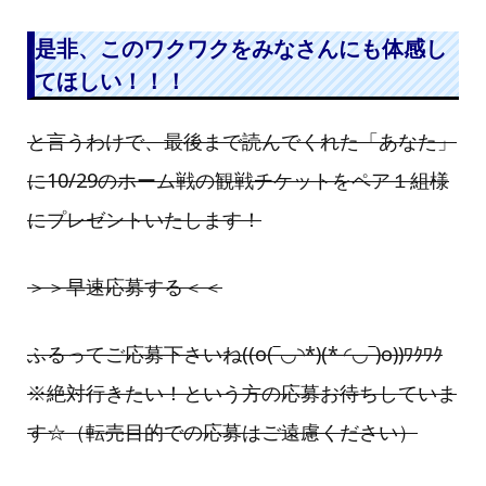
是非、このワクワクをみなさんにも体感し
てほしい！！！
と言うわけで、最後まで読んでくれた「あなた」
に10/29のホーム戦の観戦チケットをペア１組様
にプレゼントいたします！
＞＞早速応募する＜＜
ふるってご応募下さいね((o(‾◡◝*)(* ◜◡‾)o))ﾜｸﾜｸ
※絶対行きたい！という方の応募お待ちしていま
す☆（転売目的での応募はご遠慮ください）