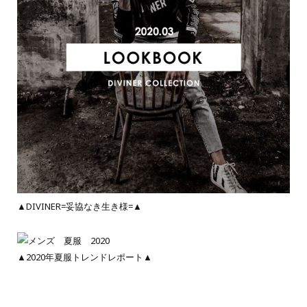
▲DIVINER=妥協なき生き様=▲
▲2020年夏服トレンドレポート▲