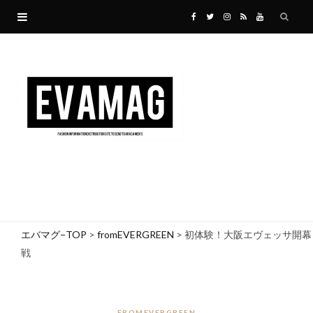
F
T
I
R
Y
a
w
n
S
o
c
i
s
S
u
e
t
t
T
b
t
a
u
o
e
g
b
o
r
r
e
エバマグ−TOP
>
fromEVERGREEN
>
初体験！大阪エヴェッサ開幕
戦
k
a
m
FROMEVERGREEN