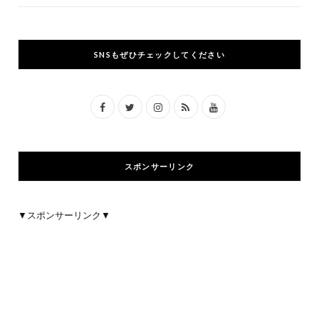
SNSもぜひチェックしてください
F
T
I
R
Y
a
w
n
S
o
c
i
s
S
u
スポンサーリンク
e
t
t
T
b
t
a
u
▼スポンサーリンク▼
o
e
g
b
o
r
r
e
k
a
m