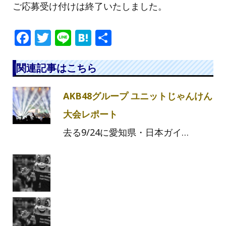
ご応募受け付けは終了いたしました。
F
T
Li
H
共
a
w
n
at
有
c
itt
e
e
関連記事はこちら
e
e
n
AKB48グループ ユニットじゃんけん
b
r
a
o
大会レポート
o
去る9/24に愛知県・日本ガイ…
k