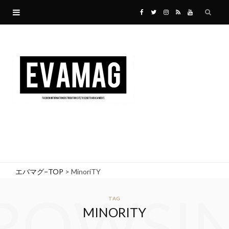
F
T
I
R
Y
a
w
n
S
o
c
i
s
S
u
e
t
t
T
b
t
a
u
o
e
g
b
o
r
r
e
エバマグ−TOP
>
MinoriTY
k
a
ROWSI
TAG
MINORITY
m