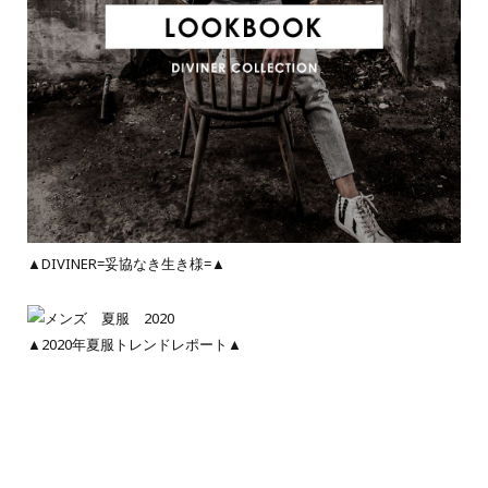
▲DIVINER=妥協なき生き様=▲
▲2020年夏服トレンドレポート▲