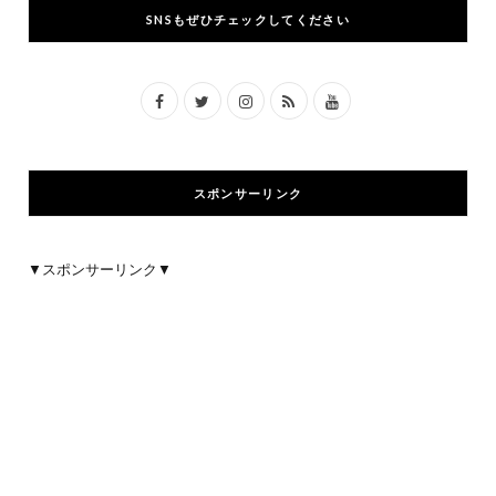
SNSもぜひチェックしてください
F
T
I
R
Y
a
w
n
S
o
c
i
s
S
u
スポンサーリンク
e
t
t
T
b
t
a
u
▼スポンサーリンク▼
o
e
g
b
o
r
r
e
k
a
m