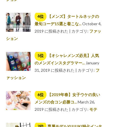
【メンズ】タートルネックの
最旬コーデ15選と着こな...
October 4,
2019 に投稿された
|
カテゴリ:
ファッ
ション
【オシャレメンズ必見】人気
のメンズインスタグラマー...
January
31, 2019 に投稿された
|
カテゴリ:
フ
ァッション
【2019年春】女子ウケの良い
メンズの合コン必勝コ...
March 26,
2019 に投稿された
|
カテゴリ:
モテ
専属モデルYUUUKI独占インタ