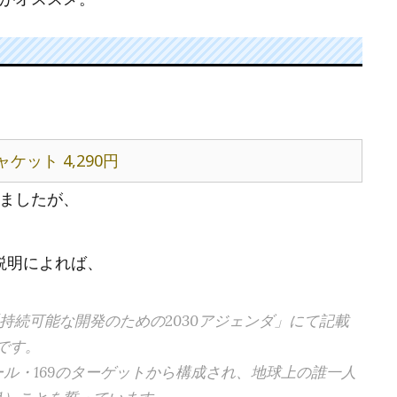
ケット 4,290円
ましたが、
。
説明によれば、
「持続可能な開発のための2030アジェンダ」にて記載
標です。
ール・169のターゲットから構成され、地球上の誰一人