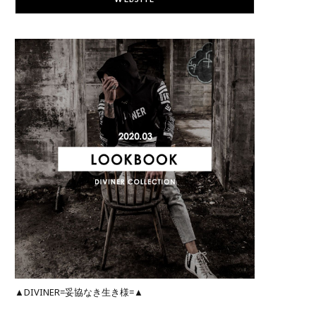
▲DIVINER=妥協なき生き様=▲